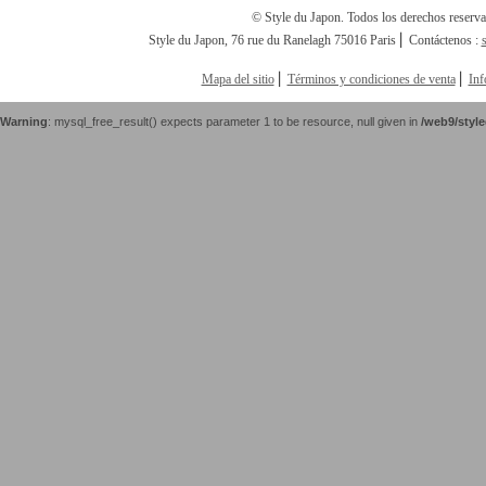
© Style du Japon. Todos los derechos reserv
Style du Japon, 76 rue du Ranelagh 75016 Paris ⎢ Contáctenos :
Mapa del sitio
⎢
Términos y condiciones de venta
⎢
Inf
Warning
: mysql_free_result() expects parameter 1 to be resource, null given in
/web9/styl