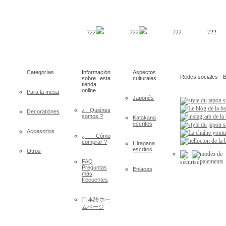
722
722
722
722
Categorías
Información
Aspectos
Redes sociales - B
sobre esta
culturales
tienda
online
Para la mesa
Japonés
¿ Quiénes
Decoratiónes
somos ?
Katakana
escritos
Accesorios
¿ Cómo
comprar ?
Hiragana
escritos
Otros
FAQ
Preguntas
Enlaces
más
frecuentes
日本語ホー
ムページ