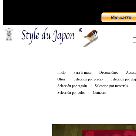
Inicio
Para la mesa
Decoratiónes
Acceso
Otros
Selección por precio
Selección por dis
Selección por región
Selección por materials
Selección por color
Contacto