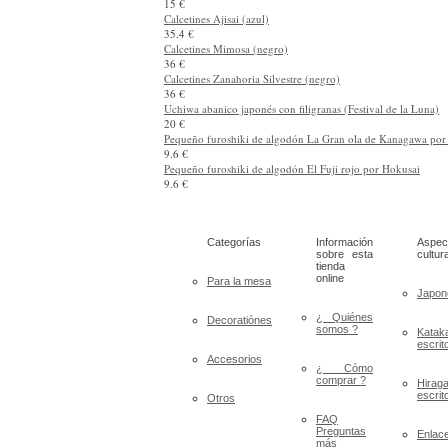
Cuchara de sopa de porcelana de Kutani con motivos de artí
suerte
12 €
Palillos japonés con diseños de arabesco y gato (negro)
15 €
Palillos japonés con diseños de arabesco y gato (blanco)
15 €
Calcetines Ajisai (azul)
35.4 €
Calcetines Mimosa (negro)
36 €
Calcetines Zanahoria Silvestre (negro)
36 €
Uchiwa abanico japonés con filigranas (Festival de la Luna)
20 €
Pequeño furoshiki de algodón La Gran ola de Kanagawa por
9.6 €
Pequeño furoshiki de algodón El Fuji rojo por Hokusai
9.6 €
Categorías
Información
Aspec
sobre esta
cultur
tienda
online
Para la mesa
Japon
¿ Quiénes
Decoratiónes
somos ?
Katak
escrit