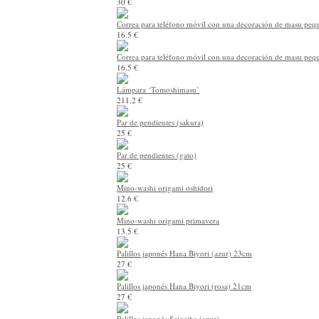
30 €
Correa para teléfono móvil con una decoración de masu pequ
16.5 €
Correa para teléfono móvil con una decoración de masu pequ
16.5 €
Lámpara ‘Tomoshimasu’
211.2 €
Par de pendientes (sakura)
25 €
Par de pendientes (gato)
25 €
Mino-washi origami oshidori
12.6 €
Mino-washi origami primavera
13.5 €
Palillos japonés Hana Biyori (azur) 23cm
27 €
Palillos japonés Hana Biyori (rosa) 21cm
27 €
Palillos japonés Seigaiha (azur)