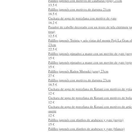
Pequeño furoshiki de algodón orgánico Chojugiga (azul)
18 €
Saibashi palillos japonés de cocina loose (azul)
7.5 €
Palillos japonés con motivos de calabazas (negro) 23cm
13.5 €
Palillos japonés con motivos de calabazas (rojo) 21cm
13.5 €
Palillos japonés con motivos de daruma 21cm
16.5 €
Cuchara de sopa de porcelana con motivo de gato
16.2 €
Pasador de cabello decorado con un trozo de tela chirimen ja
rosa)
12.5 €
Palillos japonés Treinta y seis vistas del monte Fuji La Gran
23cm
22.5 €
Palillos japonés pintados a mano con un movito de gato (ne
15 €
Palillos japonés pintados a mano con un movito de gato (roj
15 €
Palillos japonés Raden Mutsuki (azur) 23cm
27 €
Palillos japonés con motivos de daruma 23cm
16.5 €
Cuchara de sopa de porcelana de Kutani con motivos de grúa
12 €
Cuchara de sopa de porcelana de Kutani con motivos de bola
12 €