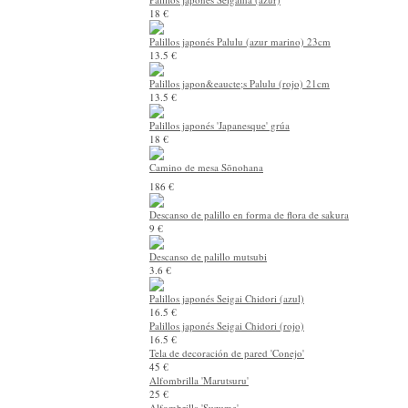
18 €
Palillos japonés Palulu (azur marino) 23cm
13.5 €
Palillos japon&eaucte;s Palulu (rojo) 21cm
13.5 €
Palillos japonés 'Japanesque' grúa
18 €
Camino de mesa Sōnohana
186 €
Descanso de palillo en forma de flora de sakura
9 €
Descanso de palillo mutsubi
3.6 €
Palillos japonés Seigai Chidori (azul)
16.5 €
Palillos japonés Seigai Chidori (rojo)
16.5 €
Tela de decoración de pared 'Conejo'
45 €