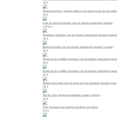
18 €
Imán decorativo japonés maki-e con motivos de pez de color
18 €
Caso de tarjeta bordado con un diseño tradicional japonés
119.6 €
Señalador bordado con un diseño tradicional japonés (peque
10 €
Botón bordado con un diseño tradicional japonés (grande)
20 €
Funda de los palillos bordada con un diseño tradicional japon
48 €
Funda de los palillos bordada con un diseño tradicional japon
42 €
Pulsera decorada con un trozo de tela chirimen japonés (rosa
28 €
Par de velas japonesas pintadas a mano (cerezo)
24 €
Vela japonesa con motivos de flores de cerezo
9.6 €