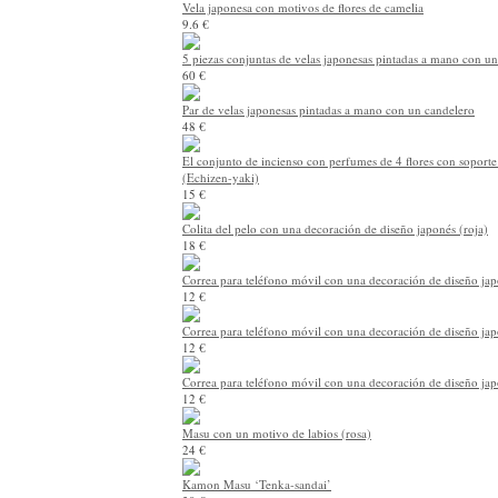
Vela japonesa con motivos de flores de camelia
9.6 €
5 piezas conjuntas de velas japonesas pintadas a mano con u
60 €
Par de velas japonesas pintadas a mano con un candelero
48 €
El conjunto de incienso con perfumes de 4 flores con soport
(Echizen-yaki)
15 €
Colita del pelo con una decoración de diseño japonés (roja)
18 €
Correa para teléfono móvil con una decoración de diseño ja
12 €
Correa para teléfono móvil con una decoración de diseño jap
12 €
Correa para teléfono móvil con una decoración de diseño jap
12 €
Masu con un motivo de labios (rosa)
24 €
Kamon Masu ‘Tenka-sandai’