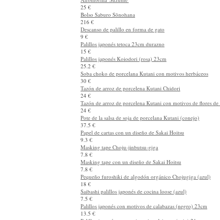
Alfombrilla 'Marutsuru'
25 €
Alfombrilla 'Suzume'
25 €
Bolso Saburo Sōnohana
216 €
Descanso de palillo en forma de gato
9 €
Palillos japonés tetoca 23cm durazno
15 €
Palillos japonés Koiodori (rosa) 23cm
25.2 €
Soba choko de porcelana Kutani con motivos herbáceos
30 €
Tazón de arroz de porcelena Kutani Chidori
24 €
Tazón de arroz de porcelena Kutani con motivos de flores de 
24 €
Pote de la salsa de soja de porcelana Kutani (conejo)
37.5 €
Papel de cartas con un diseño de Sakai Hoitsu
9.3 €
Masking tape Choju-jinbutsu-giga
7.8 €
Masking tape con un diseño de Sakai Hoitsu
7.8 €