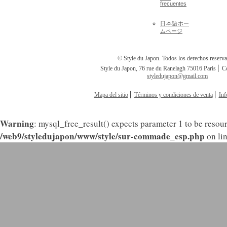
Accesorios
¿ Cómo
comprar ?
Hirag
escrit
Otros
FAQ
Preguntas
Enlac
más
frecuentes
日本語ホー
ムページ
© Style du Japon. Todos los derechos reserv
Style du Japon, 76 rue du Ranelagh 75016 Paris ⎢ C
styledujapon@gmail.com
Mapa del sitio
⎢
Términos y condiciones de venta
⎢
Inf
Warning
: mysql_free_result() expects parameter 1 to be resour
/web9/styledujapon/www/style/sur-commade_esp.php
on li