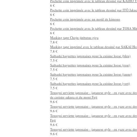
Pochette coin imprimée avec le tableau dessiné par KAIHŌ 
6 €
Pochette coin imprimée avec le tableau dessiné par ITŌ Jaku
6 €
Pochette coin imprimée avec un motif de kimono
6 €
Pochette coin imprimée avec le tableau dessiné par TOSA Mi
6 €
Masking tape Choju-jinbutsu-giga
7.8 €
Masking tape imprimé avec le tableau dessiné par SAKAI Ho
7.8 €
Saibashi baguettes japonaises pour la cuisine loose (bleu)
7.5 €
Saibashi baguettes japonaises pour la cuisine loose (rose)
7.5 €
Saibashi baguettes japonaises pour la cuisine loose (jaune)
7.5 €
Saibashi baguettes japonaises pour la cuisine loose (vert)
7.5 €
Tenugui serviette japonaise - japanese style - en gaze avec des
de cerisier sakura et du mont Fuji
9.6 €
Tenugui serviette japonaise - japanese style - en gaze avec d
9.6 €
Tenugui serviette japonaise - japanese style - en gaze avec d
Fuji
9.6 €
Tenugui serviette japonaise - japanese style - en gaze avec de
9.6 €