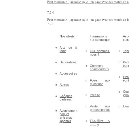
Petit mouchoir - japanese style - en gaze avec des motifs de p
7.2 €
Petit mouchoir - japanese style - en gaze avec des motifs de l
7.2 €
Nos objets
Informations
Asp
sur la boutique
cult
Arts de la
table
Qui sommes-
Jap
nous ?
Décorations
Kat
Comment
écri
commander ?
Accessoires
Hir
Foire aux
écri
questions
Autres
Cou
Presse
japo
Chèques
cadeaux
Vente aux
Lien
professionnels
Abonnement
paquet
artisanat
japonais
日本語ホーム
ページ