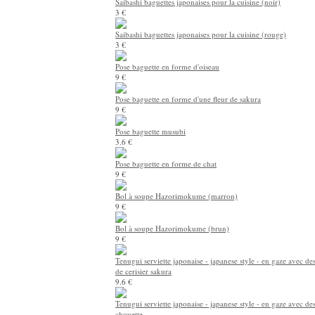
Saibashi baguettes japonaises pour la cuisine (noir)
3 €
Saibashi baguettes japonaises pour la cuisine (rouge)
3 €
Pose baguette en forme d'oiseau
9 €
Pose baguette en forme d'une fleur de sakura
9 €
Pose baguette musubi
3.6 €
Pose baguette en forme de chat
9 €
Bol à soupe Hazorimokume (marron)
9 €
Bol à soupe Hazorimokume (brun)
9 €
Tenugui serviette japonaise - japanese style - en gaze avec des
de cerisier sakura
9.6 €
Tenugui serviette japonaise - japanese style - en gaze avec de
chouette