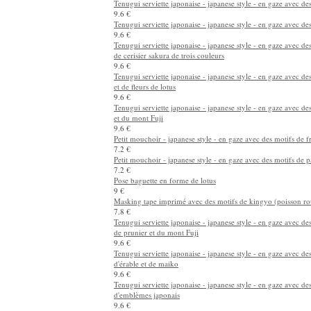
Tenugui serviette japonaise - japanese style - en gaze avec d
9.6 €
Tenugui serviette japonaise - japanese style - en gaze avec de
9.6 €
Tenugui serviette japonaise - japanese style - en gaze avec des
de cerisier sakura de trois couleurs
9.6 €
Tenugui serviette japonaise - japanese style - en gaze avec de
et de fleurs de lotus
9.6 €
Tenugui serviette japonaise - japanese style - en gaze avec de
et du mont Fuji
9.6 €
Petit mouchoir - japanese style - en gaze avec des motifs de fr
7.2 €
Petit mouchoir - japanese style - en gaze avec des motifs de 
7.2 €
Pose baguette en forme de lotus
9 €
Masking tape imprimé avec des motifs de kingyo (poisson r
7.8 €
Tenugui serviette japonaise - japanese style - en gaze avec des
de prunier et du mont Fuji
9.6 €
Tenugui serviette japonaise - japanese style - en gaze avec des
d'érable et de maiko
9.6 €
Tenugui serviette japonaise - japanese style - en gaze avec de
d'emblèmes japonais
9.6 €