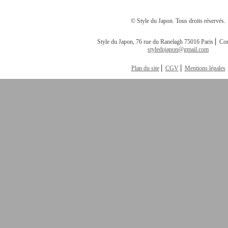
© Style du Japon. Tous droits réservés.
Style du Japon, 76 rue du Ranelagh 75016 Paris ⎢ Con
styledujapon@gmail.com
Plan du site
⎢
CGV
⎢
Mentions légales