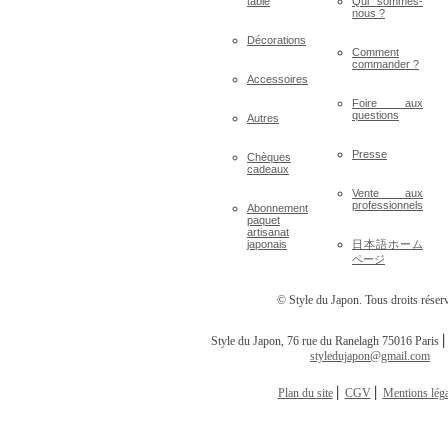
table
Qui sommes-
nous ?
Décorations
Comment
commander ?
Accessoires
Foire aux
questions
Autres
Presse
Chèques
cadeaux
Vente aux
professionnels
Abonnement
paquet
artisanat
japonais
日本語ホーム
ページ
© Style du Japon. Tous droits réser
Style du Japon, 76 rue du Ranelagh 75016 Paris ⎢
styledujapon@gmail.com
Plan du site
⎢
CGV
⎢
Mentions léga