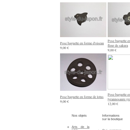
Pose baguette e
Pose baguette en forme d'oiseau
fleur de sakura
9,00 €
9,00 €
Pose baguette e
Pose baguette en forme de lotus
tyrannosaure (r
9,00 €
12,00 €
Nos objets
Informations
sur la boutique
Arts de la