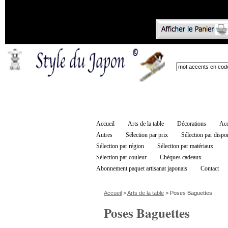
Accueil
Arts de la table
Décorations
Acc
Autres
Sélection par prix
Sélection par dispon
Sélection par région
Sélection par matériaux
Sélection par couleur
Chèques cadeaux
Abonnement paquet artisanat japonais
Contact
Accueil
>
Arts de la table
> Poses Baguettes
Poses Baguettes